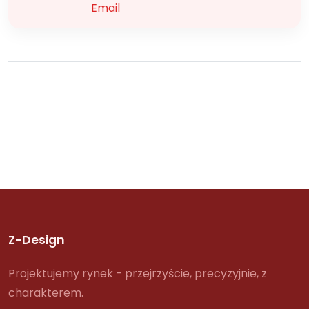
Email
Z-Design
Projektujemy rynek - przejrzyście, precyzyjnie, z
charakterem.