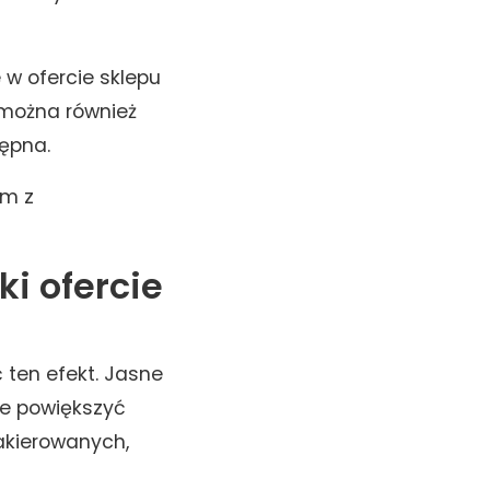
w ofercie sklepu
m można również
tępna.
ym z
i ofercie
 ten efekt. Jasne
nie powiększyć
lakierowanych,