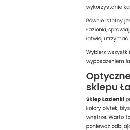
wykorzystanie ka
Równie istotny j
Łazienki, sprawia
łatwiej utrzymać
Wybierz wszystki
wyposażeniem ł
Optyczne
sklepu Ła
Sklep Łazienki
pr
kolory płytek, bł
wnętrze. Warto ta
ponieważ odbijają