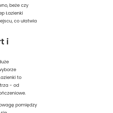
wno, beże czy
p Łazienki
jscu, co ułatwia
t i
duże
 wyborze
azienki to
trza - od
ończeniowe.
wnowagę pomiędzy
 się