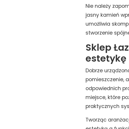
Nie należy zapom
jasny kamień wpr
umożliwia skompl
stworzenie spójne
Sklep Łaz
estetykę
Dobrze urządzona
pomieszczenie, a 
odpowiednich pro
miejsce, które p
praktycznych sy
Tworząc aranżac
estetyką a funkcj