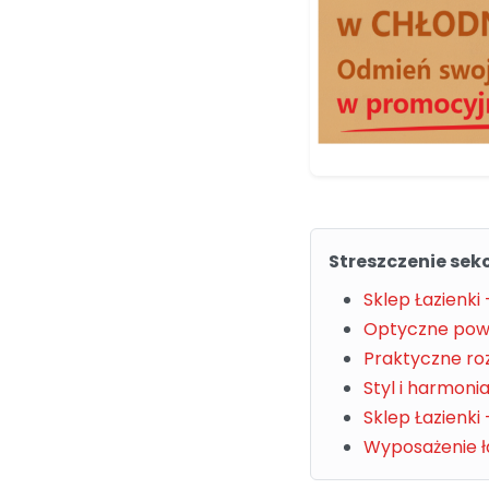
Streszczenie sekc
Sklep Łazienk
Optyczne powię
Praktyczne roz
Styl i harmoni
Sklep Łazienki
Wyposażenie ła