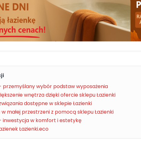
ji
i - przemyślany wybór podstaw wyposażenia
kszenie wnętrza dzięki ofercie sklepu Łazienki
wiązania dostępne w sklepie Łazienki
a w małej przestrzeni z pomocą sklepu Łazienki
 - inwestycja w komfort i estetykę
zienek Łazienki.eco