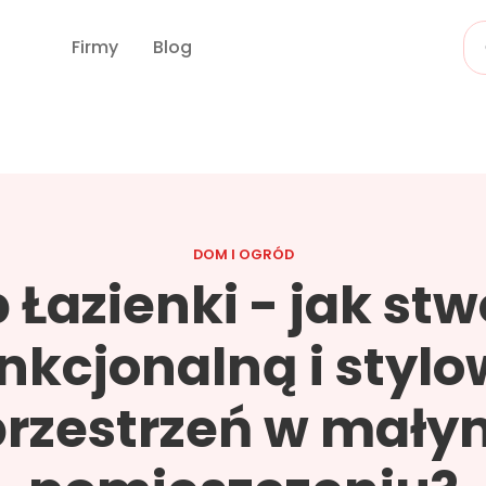
Firmy
Blog
DOM I OGRÓD
 Łazienki - jak st
nkcjonalną i styl
przestrzeń w mały