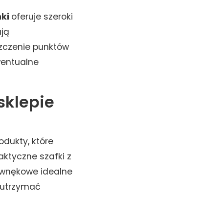
nki
oferuje szeroki
ają
szczenie punktów
wentualne
sklepie
odukty, które
aktyczne szafki z
 wnękowe idealne
 utrzymać