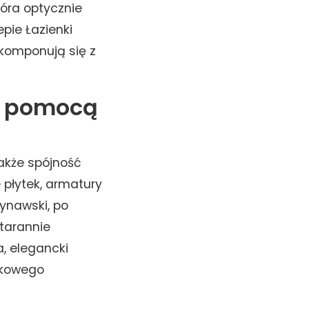
óra optycznie
pie Łazienki
komponują się z
 z pomocą
także spójność
 płytek, armatury
ynawski, po
starannie
, elegancki
tkowego