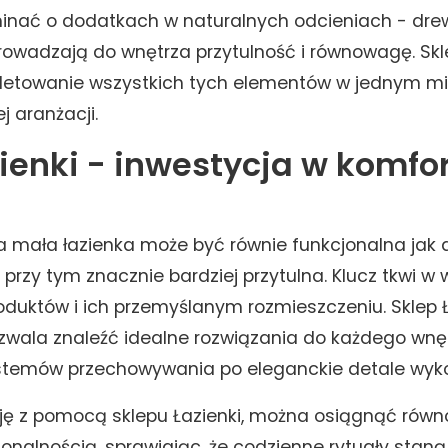
inać o dodatkach w naturalnych odcieniach - dre
owadzają do wnętrza przytulność i równowagę. Skle
etowanie wszystkich tych elementów w jednym mie
j aranżacji.
ienki - inwestycja w komfor
 mała łazienka może być równie funkcjonalna jak 
przy tym znacznie bardziej przytulna. Klucz tkwi w
duktów i ich przemyślanym rozmieszczeniu. Sklep Ł
ozwala znaleźć idealne rozwiązania do każdego wnę
stemów przechowywania po eleganckie detale wyk
ję z pomocą sklepu Łazienki, można osiągnąć ró
onalnością, sprawiając, że codzienne rytuały staną