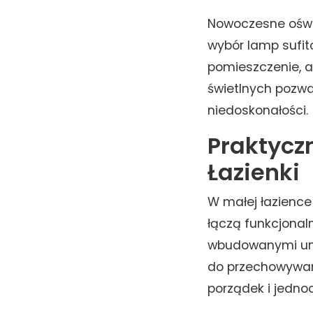
Nowoczesne oświe
wybór lamp sufito
pomieszczenie, a
świetlnych pozwa
niedoskonałości.
Praktycz
Łazienki
W małej łazience 
łączą funkcjonal
wbudowanymi umyw
do przechowywan
porządek i jedno