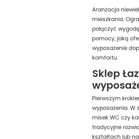
Aranżacja niewie
mieszkania. Ogr
połączyć wygodę,
pomocy, jaką ofe
wyposażenie dopa
komfortu.
Sklep Ła
wyposaż
Pierwszym krokie
wyposażenia. W 
misek WC czy kab
tradycyjne rozwi
kształtach lub n