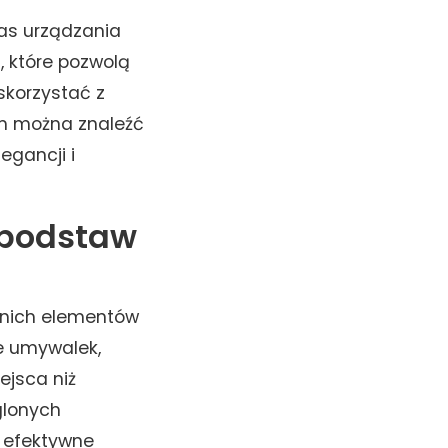
zas urządzania
 które pozwolą
skorzystać z
rym można znaleźć
egancji i
 podstaw
dnich elementów
e umywalek,
ejsca niż
glonych
a efektywne