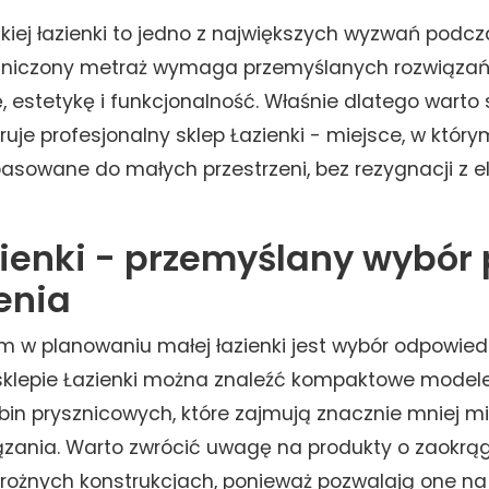
lkiej łazienki to jedno z największych wyzwań podc
aniczony metraż wymaga przemyślanych rozwiązań,
 estetykę i funkcjonalność. Właśnie dlatego warto 
ruje profesjonalny sklep Łazienki - miejsce, w któ
sowane do małych przestrzeni, bez rezygnacji z el
zienki - przemyślany wybór
enia
m w planowaniu małej łazienki jest wybór odpowie
sklepie Łazienki można znaleźć kompaktowe model
in prysznicowych, które zajmują znacznie mniej mi
ązania. Warto zwrócić uwagę na produkty o zaokrą
arożnych konstrukcjach, ponieważ pozwalają one n