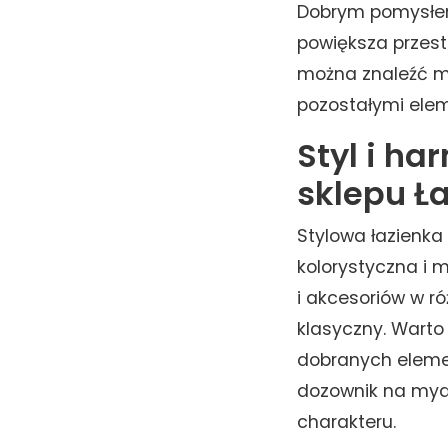
Dobrym pomysłem 
powiększa przest
można znaleźć mo
pozostałymi ele
Styl i h
sklepu Ła
Stylowa łazienka 
kolorystyczna i m
i akcesoriów w r
klasyczny. Warto 
dobranych elemen
dozownik na myd
charakteru.