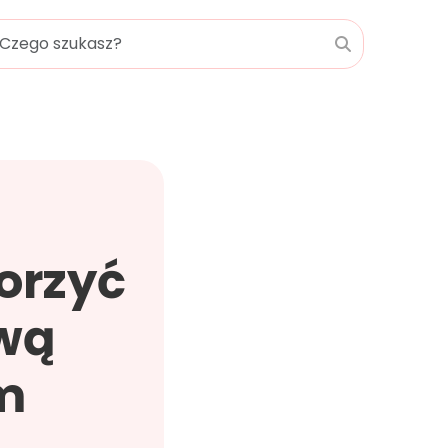
worzyć
ową
m