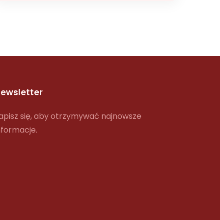
ewsletter
apisz się, aby otrzymywać najnowsze
nformacje.