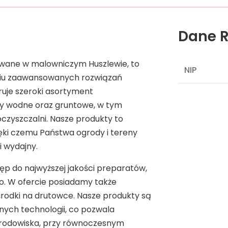
Dane R
wane w malowniczym Huszlewie, to
NIP
aniu zaawansowanych rozwiązań
eruje szeroki asortyment
y wodne oraz gruntowe, w tym
czyszczalni. Nasze produkty to
ięki czemu Państwa ogrody i tereny
i wydajny.
p do najwyższej jakości preparatów,
sko. W ofercie posiadamy także
rodki na drutowce. Nasze produkty są
ych technologii, co pozwala
środowiska, przy równoczesnym