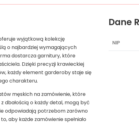
Dane R
oferuje wyjątkową kolekcję
NIP
yślą o najbardziej wymagających
 firma dostarcza garnitury, które
ciciela. Dzięki precyzji krawieckiej
ów, każdy element garderoby staje się
nego charakteru.
watów męskich na zamówienie, które
te z dbałością o każdy detal, mogą być
lnie odpowiadają potrzebom zarówno
o to, aby każde zamówienie spełniało