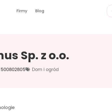
Firmy
Blog
s Sp. z o.o.
500802805
Dom i ogród
ologie