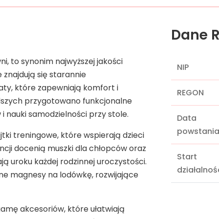
Dane R
i, to synonim najwyższej jakości
NIP
 znajdują się starannie
aty, które zapewniają komfort i
REGON
dszych przygotowano funkcjonalne
 i nauki samodzielności przy stole.
Data
powstani
ki treningowe, które wspierają dzieci
ancji docenią muszki dla chłopców oraz
Start
ją uroku każdej rodzinnej uroczystości.
działalnoś
ne magnesy na lodówkę, rozwijające
amę akcesoriów, które ułatwiają