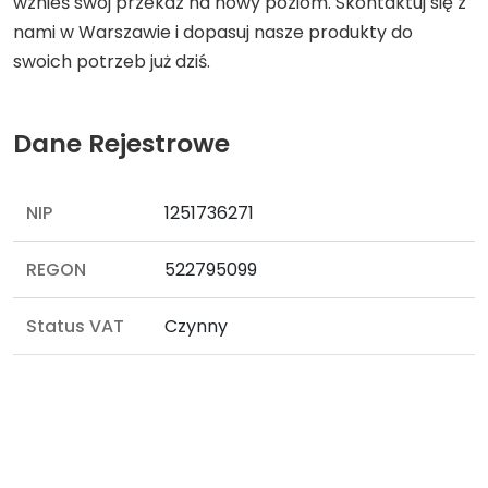
wznieś swój przekaz na nowy poziom. Skontaktuj się z
nami w Warszawie i dopasuj nasze produkty do
swoich potrzeb już dziś.
Dane Rejestrowe
NIP
1251736271
REGON
522795099
Status VAT
Czynny