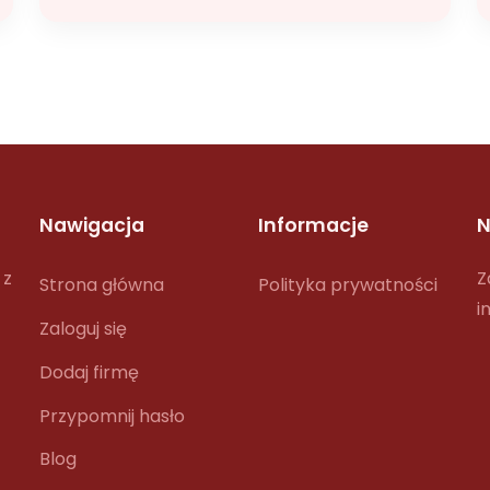
Nawigacja
Informacje
N
 z
Z
Strona główna
Polityka prywatności
i
Zaloguj się
Dodaj firmę
Przypomnij hasło
Blog