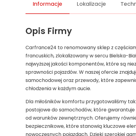
Informacje
Lokalizacje
Techn
Opis Firmy
Carfrance24 to renomowany sklep z części
francuskich, zlokalizowany w sercu Bielska-Biał
najwyższej jakości komponentów, które są nie
sprawności pojazdów. W naszej ofercie znajdują 
samochodowej oraz przewody, które zapewnia
chłodzenia w każdym aucie.
Dla miłośników komfortu przygotowaliśmy t
postojowe do samochodów, które gwarantuje 
od warunków zewnętrznych. Oferujemy równi
bezpiecznikowe, które stanowią kluczowe el
nowoczesnych pojazdach. Dzięki szerokiej gam