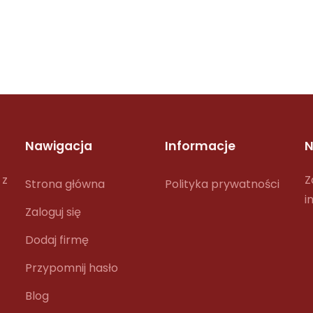
Nawigacja
Informacje
N
 z
Z
Strona główna
Polityka prywatności
i
Zaloguj się
Dodaj firmę
Przypomnij hasło
Blog