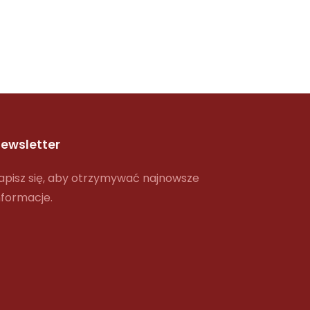
ewsletter
apisz się, aby otrzymywać najnowsze
nformacje.