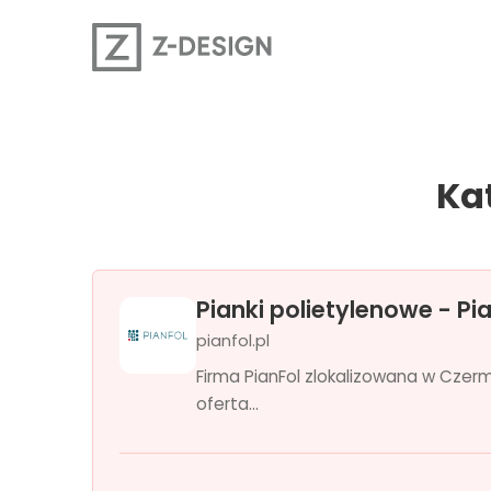
Ka
Pianki polietylenowe - Pi
pianfol.pl
Firma PianFol zlokalizowana w Czerm
oferta...