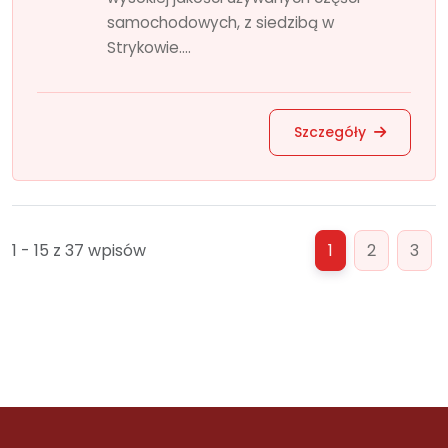
samochodowych, z siedzibą w
Strykowie....
Szczegóły
1 - 15 z 37 wpisów
1
2
3