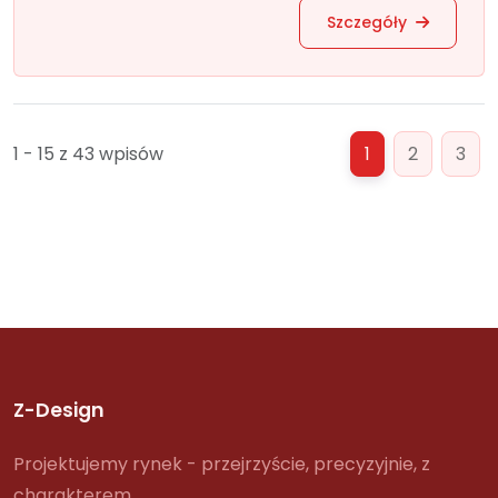
Szczegóły
1 - 15 z 43 wpisów
1
2
3
Z-Design
Projektujemy rynek - przejrzyście, precyzyjnie, z
charakterem.