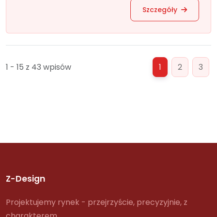
Szczegóły
1 - 15 z 43 wpisów
1
2
3
Z-Design
Projektujemy rynek - przejrzyście, precyzyjnie, z
charakterem.