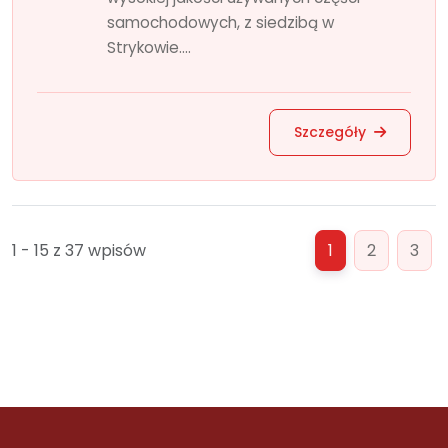
samochodowych, z siedzibą w
Strykowie....
Szczegóły
1 - 15 z 37 wpisów
1
2
3