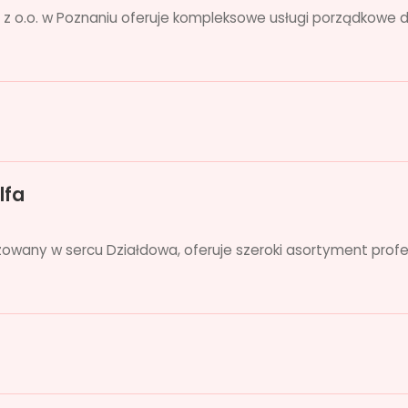
. z o.o. w Poznaniu oferuje kompleksowe usługi porządkow
lfa
lizowany w sercu Działdowa, oferuje szeroki asortyment prof