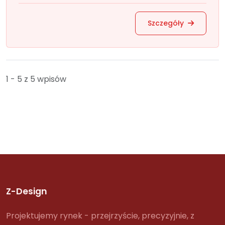
Szczegóły
1 - 5 z 5 wpisów
Z-Design
Projektujemy rynek - przejrzyście, precyzyjnie, z