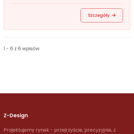
Szczegóły
1 - 6 z 6 wpisów
Z-Design
Projektujemy rynek - przejrzyście, precyzyjnie, z