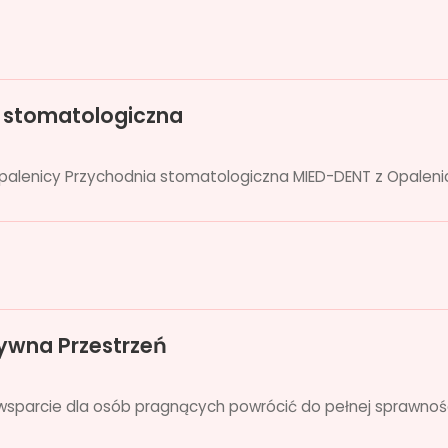
 stomatologiczna
alenicy Przychodnia stomatologiczna MIED-DENT z Opalenicy
tywna Przestrzeń
 wsparcie dla osób pragnących powrócić do pełnej sprawnośc