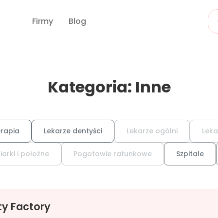
Firmy
Blog
Kategoria: Inne
erapia
Lekarze dentyści
Lekarze ogólni
Leka
iarki i położne
Pogotowie ratunkowe
Szpitale
y Factory