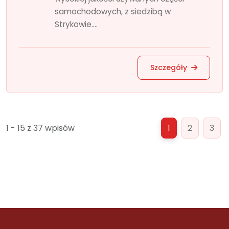
samochodowych, z siedzibą w
Strykowie....
Szczegóły
1 - 15 z 37 wpisów
1
2
3